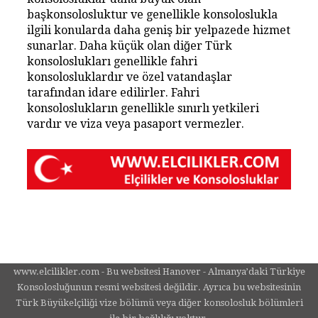
başkonsolosluktur ve genellikle konsoloslukla
ilgili konularda daha geniş bir yelpazede hizmet
sunarlar. Daha küçük olan diğer Türk
konsoloslukları genellikle fahri
konsolosluklardır ve özel vatandaşlar
tarafından idare edilirler. Fahri
konsoloslukların genellikle sınırlı yetkileri
vardır ve viza veya pasaport vermezler.
www.elcilikler.com - Bu websitesi Hanover - Almanya’daki Türkiye
Konsolosluğunun resmi websitesi değildir. Ayrıca bu websitesinin
Türk Büyükelçiliği vize bölümü veya diğer konsolosluk bölümleri