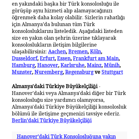
en yakındaki başka bir Türk konsolosluğu ile
görüşüp aynı hizmeti alıp alamayacağınızı
öğrenmek daha kolay olabilir. Sizlerin rahatlığı
için Almanya’da bulunan tüm Türk
konsolosluklarını listeledik. Aşağıdaki listeden
size en yakın olan şehrin üzerine tıklayarak
konsoloslukların iletişim bilgilerine
ulaşabilirsiniz:
Aachen
,
Bremen
,
Köln
,
Dusseldorf
,
Erfurt
,
Essen
,
Frankfurt am Main
,
Hamburg
,
Hanover
,
Karlsruhe
,
Mainz
,
Münih
,
Munster
,
Nuremberg
,
Regensburg
ve
Stuttgart
Almanya'daki Türkiye Büyükelçiliği
-
Hanover'daki veya Almanya'daki diğer bir Türk
konsolosluğu size yardımcı olamıyorsa,
Almanya'daki Türkiye Büyükelçiliği konsolosluk
bölümü ile iletişime geçmenizi tavsiye ederiz.
Berlin’daki Türkiye Büyükelçiliği
Hanover’daki Türk Konsolosluğuna yakın