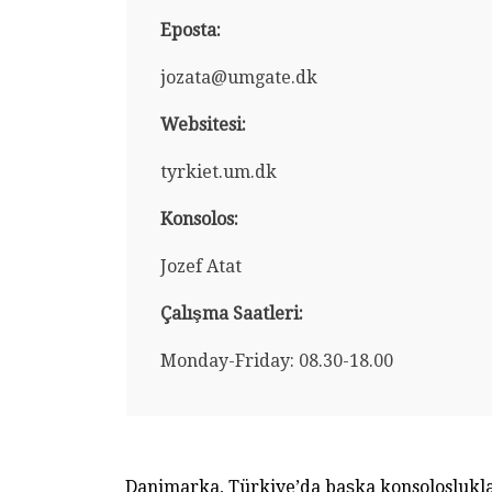
Eposta:
jozata@umgate.dk
Websitesi:
tyrkiet.um.dk
Konsolos:
Jozef Atat
Çalışma Saatleri:
Monday-Friday: 08.30-18.00
Danimarka, Türkiye’da başka konsoloslukla