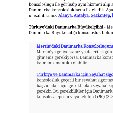
konsolosluğu ile görüşüp aynı hizmeti alıp 
Danimarka konsolosluklarını listeledik. Aşağ
ulaşabilirsiniz:
Alanya
,
Antalya
,
Gaziantep
,
Türkiye'daki Danimarka Büyükelçiliği
- Me
Danimarka Büyükelçiliği konsolosluk bölümü
Mersin’daki Danimarka Konsolosluğuna 
Mersin’ya geliyorsanız ya da ertesi gün
gitmeniz gerekiyorsa, Danimarka konsol
kalmanız mantıklı olabilir.
Türkiye ve Danimarka için Seyahat sigo
konsolosluk geçerli bir seyahat sigortas
başvuruları için gerekli olan seyahat si
gerekir. Bu gereklilikler için Danimark
konsolosa eposta veya telefon (+90) (324