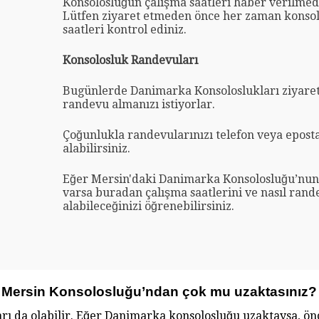
Konsolosluğun çalışma saatleri haber verilmed
Lütfen ziyaret etmeden önce her zaman konsol
saatleri kontrol ediniz.
Konsolosluk Randevuları
Bugünlerde Danimarka Konsoloslukları ziyare
randevu almanızı istiyorlar.
Çoğunlukla randevularınızı telefon veya eposta
alabilirsiniz.
Eğer Mersin'daki Danimarka Konsolosluğu’nun 
varsa buradan çalışma saatlerini ve nasıl rand
alabileceğinizi öğrenebilirsiniz.
Mersin Konsolosluğu’ndan çok mu uzaktasınız?
rı da olabilir. Eğer Danimarka konsolosluğu uzaktaysa, ö