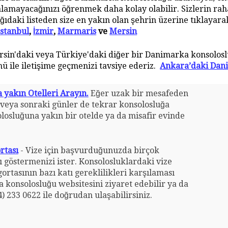
alamayacağınızı öğrenmek daha kolay olabilir. Sizlerin rah
ıdaki listeden size en yakın olan şehrin üzerine tıklayarak
İstanbul
,
İzmir
,
Marmaris
ve
Mersin
rsin'daki veya Türkiye'daki diğer bir Danimarka konsolosl
 ile iletişime geçmenizi tavsiye ederiz.
Ankara’daki Dani
yakın Otelleri Arayın.
Eğer uzak bir mesafeden
 veya sonraki günler de tekrar konsolosluğa
osluğuna yakın bir otelde ya da misafir evinde
rtası
- Vize için başvurduğunuzda birçok
ı göstermenizi ister. Konsolosluklardaki vize
gortasının bazı katı gereklilikleri karşılaması
a konsolosluğu websitesini ziyaret edebilir ya da
) 233 0622 ile doğrudan ulaşabilirsiniz.