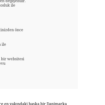
en değişebilir.
osluk ile
tinizden önce
 ile
bir websitesi
evu
nce en yakındaki başka bir Danimarka