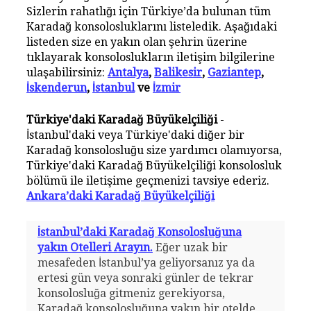
Sizlerin rahatlığı için Türkiye’da bulunan tüm
Karadağ konsolosluklarını listeledik. Aşağıdaki
listeden size en yakın olan şehrin üzerine
tıklayarak konsoloslukların iletişim bilgilerine
ulaşabilirsiniz:
Antalya
,
Balikesir
,
Gaziantep
,
İskenderun
,
İstanbul
ve
İzmir
Türkiye'daki Karadağ Büyükelçiliği
-
İstanbul'daki veya Türkiye'daki diğer bir
Karadağ konsolosluğu size yardımcı olamıyorsa,
Türkiye'daki Karadağ Büyükelçiliği konsolosluk
bölümü ile iletişime geçmenizi tavsiye ederiz.
Ankara’daki Karadağ Büyükelçiliği
İstanbul’daki Karadağ Konsolosluğuna
yakın Otelleri Arayın.
Eğer uzak bir
mesafeden İstanbul’ya geliyorsanız ya da
ertesi gün veya sonraki günler de tekrar
konsolosluğa gitmeniz gerekiyorsa,
Karadağ konsolosluğuna yakın bir otelde