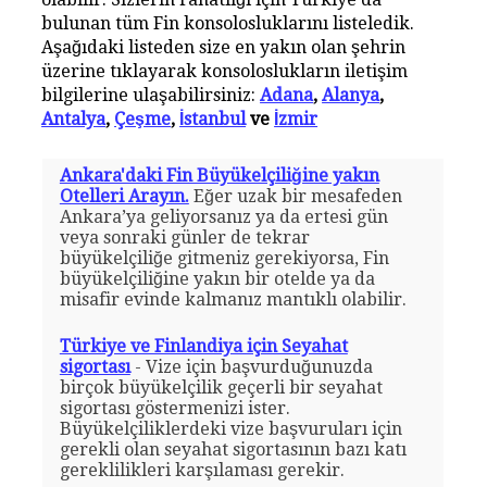
bulunan tüm Fin konsolosluklarını listeledik.
Aşağıdaki listeden size en yakın olan şehrin
üzerine tıklayarak konsoloslukların iletişim
bilgilerine ulaşabilirsiniz:
Adana
,
Alanya
,
Antalya
,
Çeşme
,
İstanbul
ve
İzmir
Ankara'daki Fin Büyükelçiliğine yakın
Otelleri Arayın.
Eğer uzak bir mesafeden
Ankara’ya geliyorsanız ya da ertesi gün
veya sonraki günler de tekrar
büyükelçiliğe gitmeniz gerekiyorsa, Fin
büyükelçiliğine yakın bir otelde ya da
misafir evinde kalmanız mantıklı olabilir.
Türkiye ve Finlandiya için Seyahat
sigortası
- Vize için başvurduğunuzda
birçok büyükelçilik geçerli bir seyahat
sigortası göstermenizi ister.
Büyükelçiliklerdeki vize başvuruları için
gerekli olan seyahat sigortasının bazı katı
gereklilikleri karşılaması gerekir.