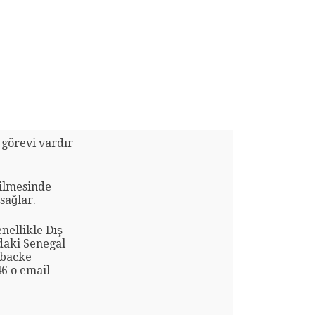
 görevi vardır
rilmesinde
 sağlar.
nellikle Dış
'daki Senegal
Mbacke
46 o email