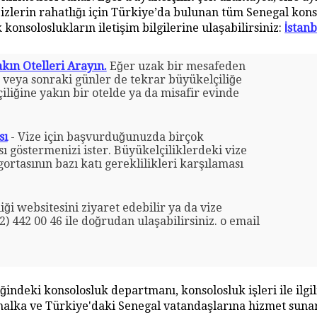
izlerin rahatlığı için Türkiye’da bulunan tüm Senegal konso
 konsoloslukların iletişim bilgilerine ulaşabilirsiniz:
İstanb
kın Otelleri Arayın.
Eğer uzak bir mesafeden
n veya sonraki günler de tekrar büyükelçiliğe
liğine yakın bir otelde ya da misafir evinde
sı
- Vize için başvurduğunuzda birçok
sı göstermenizi ister. Büyükelçiliklerdeki vize
gortasının bazı katı gereklilikleri karşılaması
iği websitesini ziyaret edebilir ya da vize
) 442 00 46 ile doğrudan ulaşabilirsiniz. o email
ğindeki konsolosluk departmanı, konsolosluk işleri ile ilgi
 halka ve Türkiye'daki Senegal vatandaşlarına hizmet sunar