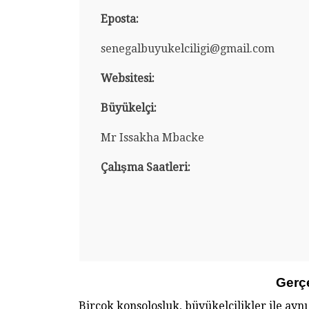
Eposta:
senegalbuyukelciligi@gmail.com
Websitesi:
Büyükelçi:
Mr Issakha Mbacke
Çalışma Saatleri:
Gerç
Birçok konsolosluk, büyükelçilikler ile ayn