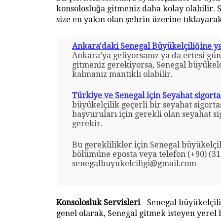
konsolosluğa gitmeniz daha kolay olabilir. S
size en yakın olan şehrin üzerine tıklayarak
Ankara'daki Senegal Büyükelçiliğine ya
Ankara’ya geliyorsanız ya da ertesi gü
gitmeniz gerekiyorsa, Senegal büyükelçi
kalmanız mantıklı olabilir.
Türkiye ve Senegal için Seyahat sigorta
büyükelçilik geçerli bir seyahat sigorta
başvuruları için gerekli olan seyahat si
gerekir.
Bu gereklilikler için Senegal büyükelçil
bölümüne eposta veya telefon (+90) (312
senegalbuyukelciligi@gmail.com
Konsolosluk Servisleri
- Senegal büyükelçili
genel olarak, Senegal gitmek isteyen yerel