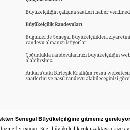
Büyükelçiliğin çalışma saatleri haber verilmed
Büyükelçilik Randevuları
Bugünlerde Senegal Büyükelçilikleri ziyaretin
randevu almanızı istiyorlar.
Çoğunlukla randevularınızı büyükelçiliğin web
alabilirsiniz.
Ankara'daki Birleşik Krallığın resmi websites
saatlerini ve nasıl randevu alabileceğinizi göreb
ekten Senegal Büyükelçiliğine gitmeniz gerekiyo
ı hizmetleri sunar. Eğer büyükelçilik çok uzaktaysa, size a