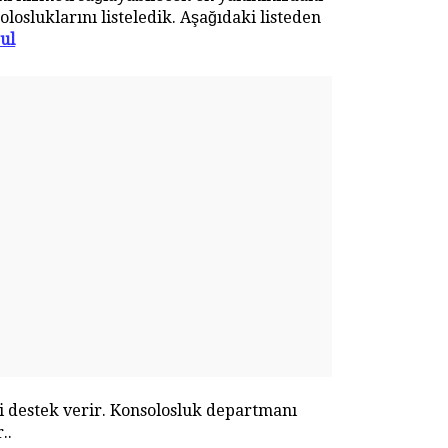
losluklarını listeledik. Aşağıdaki listeden
ul
li destek verir. Konsolosluk departmanı
..