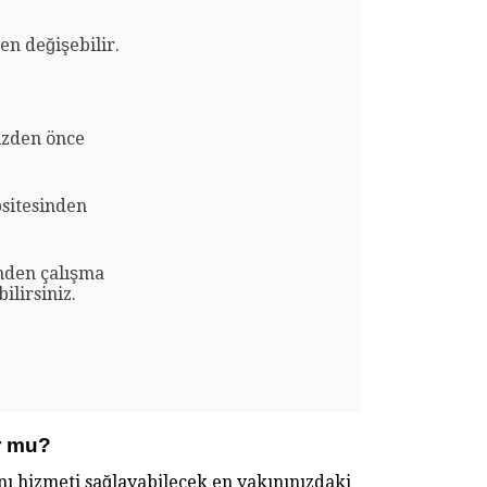
en değişebilir.
izden önce
sitesinden
inden çalışma
ilirsiniz.
r mu?
ynı hizmeti sağlayabilecek en yakınınızdaki